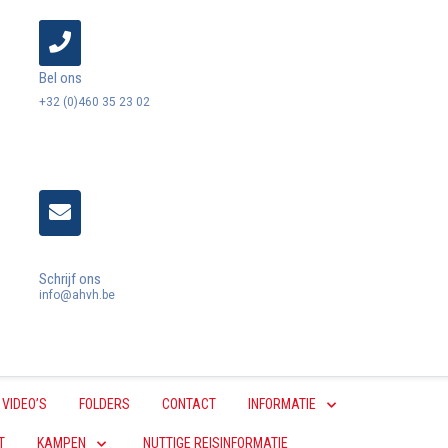
Bel ons
+32 (0)460 35 23 02
Schrijf ons
info@ahvh.be
VIDEO’S
FOLDERS
CONTACT
INFORMATIE
T
KAMPEN
NUTTIGE REISINFORMATIE