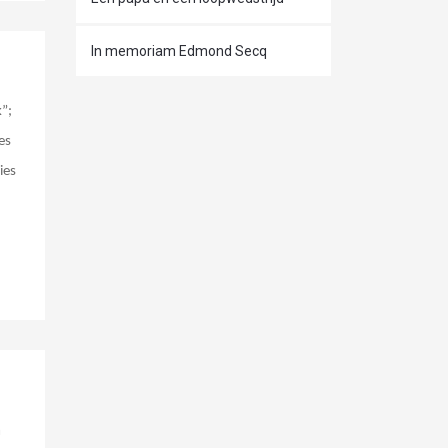
In memoriam Edmond Secq
”;
es
ies
n