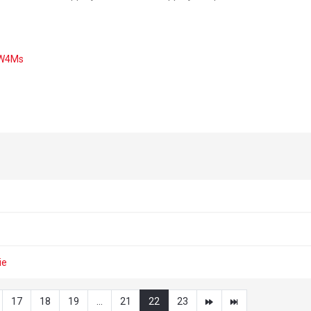
0W4Ms
ie
17
18
19
...
21
22
23