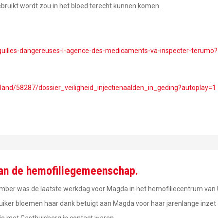
gebruikt wordt zou in het bloed terecht kunnen komen.
aiguilles-dangereuses-l-agence-des-medicaments-va-inspecter-terumo?
land/58287/dossier_veiligheid_injectienaalden_in_geding?autoplay=1
van de hemofiliegemeenschap.
cember was de laatste werkdag voor Magda in het hemofiliecentrum van
uiker bloemen haar dank betuigt aan Magda voor haar jarenlange inzet
ie met Gasthuisberg in contact waren.