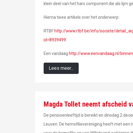
klein deel van het hars component die als lijm 
Hierna twee artikels over het onderwerp:
RTBF
http://www.rtbf.be/info/societe/detail_
id=8939499
Een vandaag
http://www.eenvandaag.nl/binnen
Lees meer...
Magda Tollet neemt afscheid 
De pensioenleeftijd is bereikt en dinsdag 2 de
Leuven. De hemofilievereniging heeft met een r
voor de hemofilie en von Willebrand-patiënten d