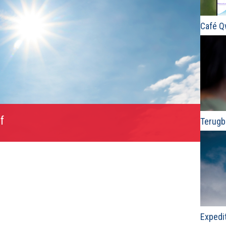
Café 
f
Terugb
Expedi