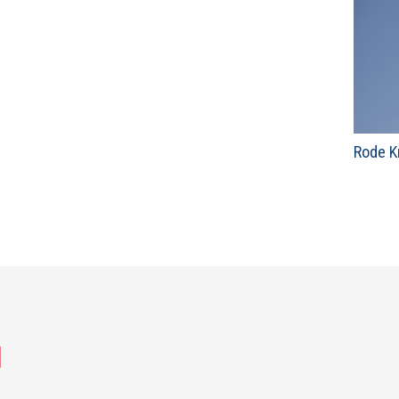
Rode K
N