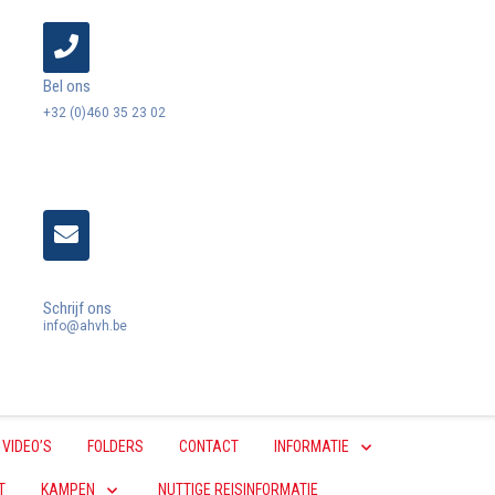
Bel ons
+32 (0)460 35 23 02
Schrijf ons
info@ahvh.be
VIDEO’S
FOLDERS
CONTACT
INFORMATIE
T
KAMPEN
NUTTIGE REISINFORMATIE