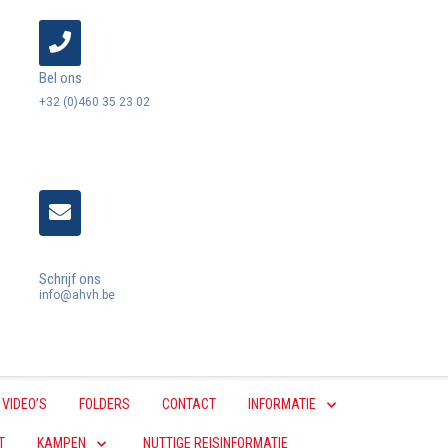
Bel ons
+32 (0)460 35 23 02
Schrijf ons
info@ahvh.be
VIDEO’S
FOLDERS
CONTACT
INFORMATIE
T
KAMPEN
NUTTIGE REISINFORMATIE