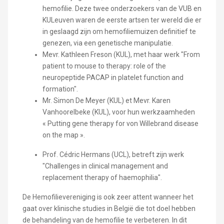
hemofilie. Deze twee onderzoekers van de VUB en
KULeuven waren de eerste artsen ter wereld die er
in geslaagd zijn om hemofiliemuizen definitief te
genezen, via een genetische manipulatie.
Mevr. Kathleen Freson (KUL), met haar werk "From
patient to mouse to therapy: role of the
neuropeptide PACAP in platelet function and
formation".
Mr. Simon De Meyer (KUL) et Mevr. Karen
Vanhoorelbeke (KUL), voor hun werkzaamheden
« Putting gene therapy for von Willebrand disease
on the map ».
Prof. Cédric Hermans (UCL), betreft zijn werk
"Challenges in clinical management and
replacement therapy of haemophilia".
De Hemofilievereniging is ook zeer attent wanneer het
gaat over klinische studies in België die tot doel hebben
de behandeling van de hemofilie te verbeteren. In dit