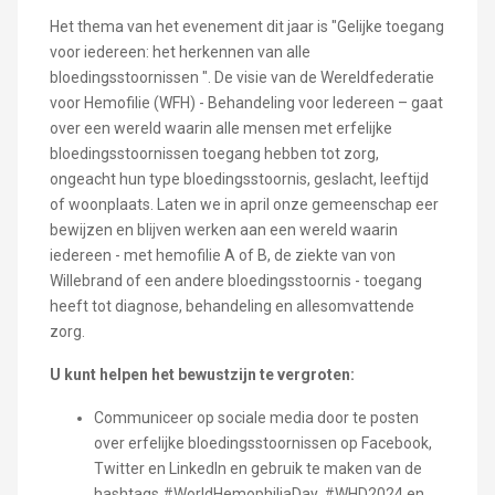
Het thema van het evenement dit jaar is "Gelijke toegang
voor iedereen: het herkennen van alle
bloedingsstoornissen ". De visie van de Wereldfederatie
voor Hemofilie (WFH) - Behandeling voor Iedereen – gaat
over een wereld waarin alle mensen met erfelijke
bloedingsstoornissen toegang hebben tot zorg,
ongeacht hun type bloedingsstoornis, geslacht, leeftijd
of woonplaats. Laten we in april onze gemeenschap eer
bewijzen en blijven werken aan een wereld waarin
iedereen - met hemofilie A of B, de ziekte van von
Willebrand of een andere bloedingsstoornis - toegang
heeft tot diagnose, behandeling en allesomvattende
zorg.
U kunt helpen het bewustzijn te vergroten:
Communiceer op sociale media door te posten
over erfelijke bloedingsstoornissen op Facebook,
Twitter en LinkedIn en gebruik te maken van de
hashtags #WorldHemophiliaDay, #WHD2024 en