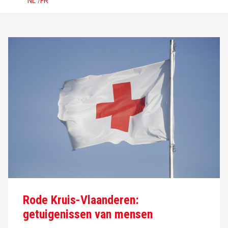
NL
/
FR
Rode Kruis-Vlaanderen:
getuigenissen van mensen