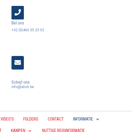
Bel ons
+32 (0)460 35 23 02
Schrijf ons
info@ahvh.be
VIDEO’S
FOLDERS
CONTACT
INFORMATIE
T
KAMPEN
NUTTIGE REISINFORMATIE