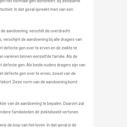
 gen het normale gen domineert. Bij zeldzame
tschiet. In dat geval spreekt men van een
de aandoening, verschilt de overdracht
s, verschijnt de aandoening bij alle dragers van
t defecte gen over te erven en de ziekte te
kan variëren binnen eenzelfde familie. Als de
het defecte gen. Als beide ouders dragers zijn van
et defecte gen over te erven, zowel van de
ig tekort. Deze vorm van de aandoening komt
rakter van de aandoening te bepalen. Daarom zal
dere familieleden dit ziektebeeld vertonen.
ens de loop van het leven. In dat geval is de