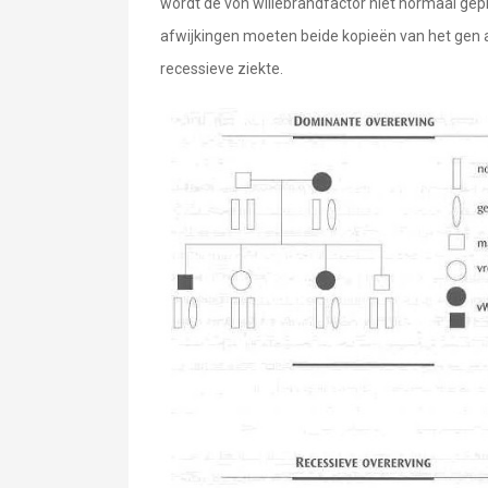
wordt de von willebrandfactor niet normaal ge
afwijkingen moeten beide kopieën van het gen a
recessieve ziekte.