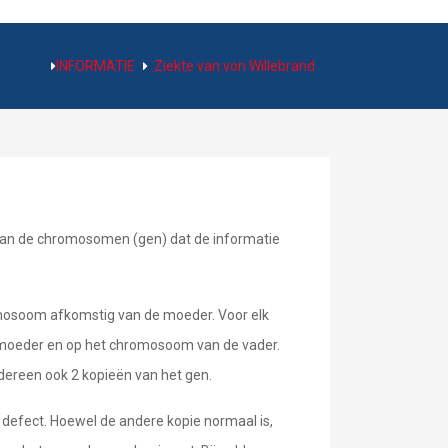
INFORMATIE
Ziekte van von Willebrand
n van de chromosomen (gen) dat de informatie
omosoom afkomstig van de moeder. Voor elk
e moeder en op het chromosoom van de vader.
ereen ook 2 kopieën van het gen.
 defect. Hoewel de andere kopie normaal is,