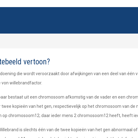
ktebeeld vertoon?
aandoening die wordt veroorzaakt door afwijkingen van een deel van éé
 von willebrandfactor.
k paar bestaat uit een chromosoom afkomstig van de vader en een chr
ver twee kopieën van het gen, respectievelijk op het chromosoom van d
ich op chromosoom12; daar ieder mens 2 chromosoom12 heeft, heeft ied
Willebrand is slechts één van de twee kopieën van het gen abnormaal of