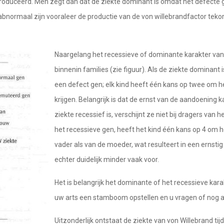
produceerd. Men zegt dan dat de ziekte dominant is omdat het defecte
bnormaal zijn vooraleer de productie van de von willebrandfactor tekor
Naargelang het recessieve of dominante karakter van 
binnenin families (zie figuur). Als de ziekte dominant i
een defect gen; elk kind heeft één kans op twee om he
krijgen. Belangrijk is dat de ernst van de aandoening 
ziekte recessief is, verschijnt ze niet bij dragers van 
het recessieve gen, heeft het kind één kans op 4 om h
vader als van de moeder, wat resulteert in een ernst
echter duidelijk minder vaak voor.
Het is belangrijk het dominante of het recessieve ka
uw arts een stamboom opstellen en u vragen of nog an
Uitzonderlijk ontstaat de ziekte van von Willebrand tijd