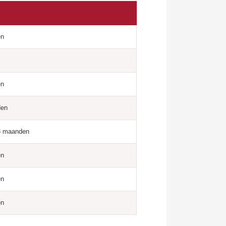
en
en
den
3 maanden
en
en
en