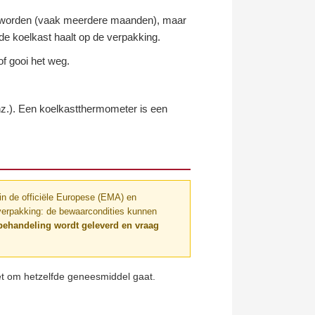
ld worden (vaak meerdere maanden), maar
de koelkast haalt op de verpakking.
of gooi het weg.
enz.). Een koelkastthermometer is een
in de officiële Europese (EMA) en
n verpakking: de bewaarcondities kunnen
w behandeling wordt geleverd en vraag
t om hetzelfde geneesmiddel gaat.