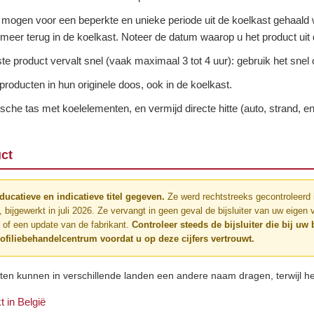
n mogen voor een beperkte en unieke periode uit de koelkast gehaa
meer terug in de koelkast. Noteer de datum waarop u het product uit 
ste product vervalt snel (vaak maximaal 3 tot 4 uur): gebruik het snel 
producten in hun originele doos, ook in de koelkast.
ische tas met koelelementen, en vermijd directe hitte (auto, strand, 
ct
ducatieve en indicatieve titel gegeven.
Ze werd rechtstreeks gecontroleerd 
bijgewerkt in juli 2026. Ze vervangt in geen geval de bijsluiter van uw eige
g of een update van de fabrikant.
Controleer steeds de bijsluiter die bij u
filiebehandelcentrum voordat u op deze cijfers vertrouwt.
n kunnen in verschillende landen een andere naam dragen, terwijl he
t in België