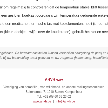
er
om regelmatig te controleren dat de temperatuur stabiel blijft tuss
een gesloten koelkast doorgaans zijn temperatuur gedurende enkele 
rzie een medische thermische tas met koelelementen, nooit ijs rechtst
t (kleur, deeltjes, twijfel over de koudeketen): gebruik het niet en 
e aangeboden. De bewaarmodaliteiten kunnen verschillen naargelang de partij e
 die bij uw behandeling wordt geleverd en uw zorgteam (hematoloog, hemofilieb
AHVH vzw
Vereniging van hemofilie-, von willebrand- en andere stollingsstoornissen
Bukenstraat 7, 1910 Buken-Kampenhout
Tel: +32 (0)460 35 23 02
www.ahvh.be
|
info@ahvh.be