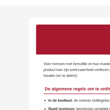
Voor mensen met hemofilie en hun mantelz
product kan zijn werkzaamheid verliezen, z
houden (en te delen!).
De algemene regels om te ont
In de koelkast
: de meeste stollingsf
Nooit invriezen
: bevriezing vernietig