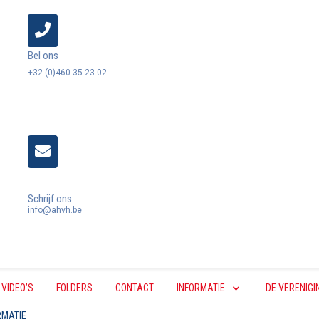
Bel ons
+32 (0)460 35 23 02
Schrijf ons
info@ahvh.be
VIDEO’S
FOLDERS
CONTACT
INFORMATIE
DE VERENIGI
RMATIE