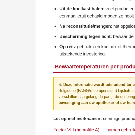
Uit de koelkast halen
: veel producte
eenmaal eruit gehaald mogen ze nooit 
Na reconstitutie/mengen
: het opgelo
Bescherming tegen licht
: bewaar de 
Op reis
: gebruik een koelbox of therm
uitstekende investering.
Bewaartemperaturen per produ
⚠️
Deze informatie wordt uitsluitend ter e
Belgische (FAGG/e-compendium) bijsluiters, 
verschillen naargelang de partij, de doserin
bevestiging aan uw apotheker of uw hemo
Let op met merknamen:
sommige producte
Factor VIII (hemofilie A) — namen gebruik