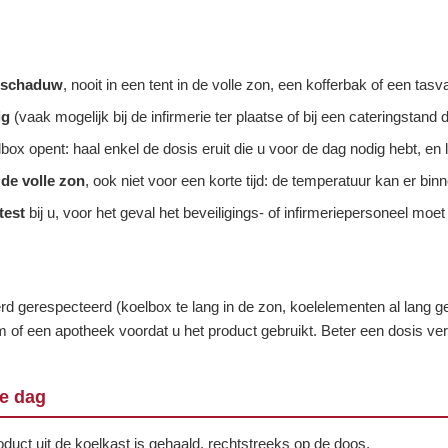
e schaduw
, nooit in een tent in de volle zon, een kofferbak of een tasv
ig
(vaak mogelijk bij de infirmerie ter plaatse of bij een cateringstand d
box opent: haal enkel de dosis eruit die u voor de dag nodig hebt, en 
 de volle zon
, ook niet voor een korte tijd: de temperatuur kan er bi
test
bij u, voor het geval het beveiligings- of infirmeriepersoneel mo
rd gerespecteerd (koelbox te lang in de zon, koelelementen al lang g
of een apotheek voordat u het product gebruikt. Beter een dosis ve
ke dag
duct uit de koelkast is gehaald, rechtstreeks op de doos.