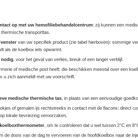
ntact op met uw hemofiliebehandelcentrum
: zij kunnen een medis
thermische transporttas.
-venster
van uw specifiek product (zie tabel hierboven): sommige v
dt als de koelbox iets opwarmt.
 nodig
, voor het geval van verlies, breuk of een langer verblijf.
nfirmerie of medische post heeft: die beschikken meestal over een k
s u zich aanmeldt met uw voorschrift.
ieve medische thermische tas
, in plaats van een eenvoudige goedko
sblokjes of gemalen ijs rechtstreeks in contact met de flacons: direct
op lokale bevriezing veroorzaken.
-koelboxthermometer
, om te controleren dat u wel tussen 2°C en 8°C 
 de dosis van de dag te vervoeren van de hoofdkoelbox naar de injec