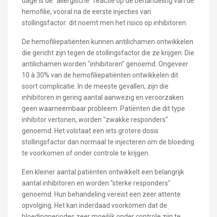
dage is de "allergische" reactie op de behandeling van de
hemofilie, vooral na de eerste injecties van
stollingsfactor: dit noemt men het risico op inhibitoren.
De hemofiliepatiënten kunnen antilichamen ontwikkelen
die gericht zijn tegen de stollingsfactor die ze krijgen. Die
antilichamen worden "inhibitoren" genoemd. Ongeveer
10 à 30% van de hemofiliepatiënten ontwikkelen dit
soort complicatie. In de meeste gevallen, zijn die
inhibitoren in gering aantal aanwezig en veroorzaken
geen waarneembaar probleem. Patiënten die dit type
inhibitor vertonen, worden "zwakke responders"
genoemd. Het volstaat een iets grotere dosis
stollingsfactor dan normaal te injecteren om de bloeding
te voorkomen of onder controle te krijgen.
Een kleiner aantal patiënten ontwikkelt een belangrijk
aantal inhibitoren en worden "sterke responders"
genoemd. Hun behandeling vereist een zeer attente
opvolging. Het kan inderdaad voorkomen dat de
bloedingperiodes zeer moeilijk onder controle zijn te