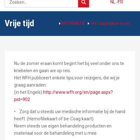
NL
/
FR
Vrije tijd
INFORMATIE
Het dagelijkse leven
Nu de zomer eraan komt begint het bij veel onder ons te
kriebelen en gaan we op reis.
Het WFH publiceert enkele tips,voor reizigers, die wij je
graag aanraden:
(in het Engels)
http://www.wfh.org/en/page.aspx?
pid=902
• Zorg dat u steeds uw medische informatie bij de hand
heeft. (Hemofiliekaart of be-Coag kaart).
Neem steeds uw eigen behandeling producten en
materiaal voor de behandeling met u mee.