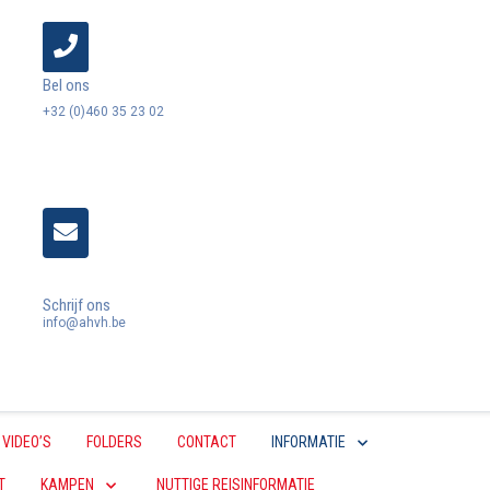
Bel ons
+32 (0)460 35 23 02
Schrijf ons
info@ahvh.be
VIDEO’S
FOLDERS
CONTACT
INFORMATIE
T
KAMPEN
NUTTIGE REISINFORMATIE