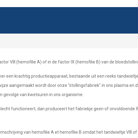
ctor VIII (hemofilie A) of in de factor IX (hemofilie B) van de bloedstollin
ver een krachtig productieapparaat, bestaande uit een reeks tandwieltjes
ke wijze aangemaakt wordt door onze "stollingsfabriek" in ons plasma en 
n gevolge van kwetsuren in ons organisme.
lecht functioneert, dan produceert het fabriekje geen of onvoldoende fi
omschrijving van hemofilie A et hemofilie B omdat het tandwieltje VIII of