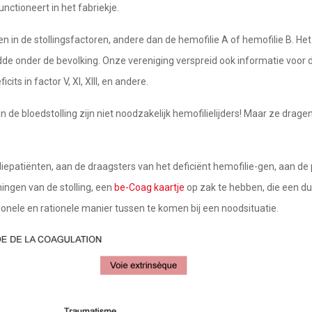
nctioneert in het fabriekje.
in de stollingsfactoren, andere dan de hemofilie A of hemofilie B. Het d
de onder de bevolking. Onze vereniging verspreid ook informatie voor 
its in factor V, XI, XIII, en andere.
in de bloedstolling zijn niet noodzakelijk hemofilielijders! Maar ze drag
iliepatiënten, aan de draagsters van het deficiënt hemofilie-gen, aan de
ngen van de stolling, een
be-Coag kaartje
op zak te hebben, die een duid
ionele en rationele manier tussen te komen bij een noodsituatie.