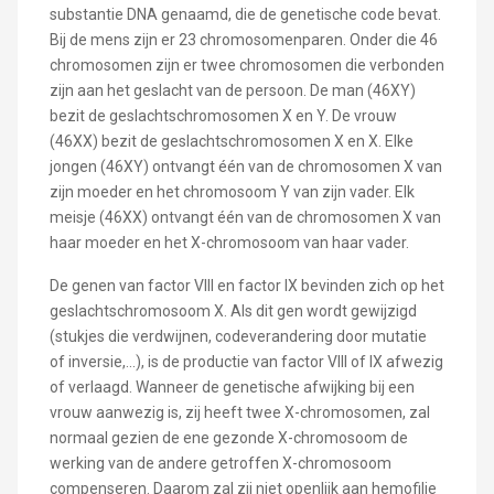
substantie DNA genaamd, die de genetische code bevat.
Bij de mens zijn er 23 chromosomenparen. Onder die 46
chromosomen zijn er twee chromosomen die verbonden
zijn aan het geslacht van de persoon. De man (46XY)
bezit de geslachtschromosomen X en Y. De vrouw
(46XX) bezit de geslachtschromosomen X en X. Elke
jongen (46XY) ontvangt één van de chromosomen X van
zijn moeder en het chromosoom Y van zijn vader. Elk
meisje (46XX) ontvangt één van de chromosomen X van
haar moeder en het X-chromosoom van haar vader.
De genen van factor VIII en factor IX bevinden zich op het
geslachtschromosoom X. Als dit gen wordt gewijzigd
(stukjes die verdwijnen, codeverandering door mutatie
of inversie,...), is de productie van factor VIII of IX afwezig
of verlaagd. Wanneer de genetische afwijking bij een
vrouw aanwezig is, zij heeft twee X-chromosomen, zal
normaal gezien de ene gezonde X-chromosoom de
werking van de andere getroffen X-chromosoom
compenseren. Daarom zal zij niet openlijk aan hemofilie