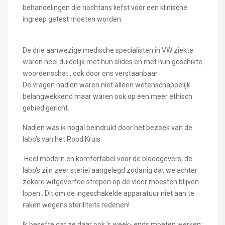
behandelingen die nochtans liefst vóór een klinische
ingreep getest moeten worden.
De drie aanwezige medische specialisten in VW ziekte
waren heel duidelijk met hun slides en met hun geschikte
woordenschat , ook door ons verstaanbaar.
De vragen nadien waren niet alleen wetenschappelijk
belangwekkend maar waren ook op een meer ethisch
gebied gericht.
Nadien was ik nogal beindrukt door het bezoek van de
labo's van het Rood Kruis.
Heel modern en komfortabel voor de bloedgevers, de
labo's zijn zeer steriel aangelegd zodanig dat we achter
zekere witgeverfde strepen op de vloer moesten blijven
lopen . Dit om de ingeschakelde apparatuur niet aan te
raken wegens steriliteits redenen!
Ik besefte dat ze daar ook 's week- ends moeten werken: