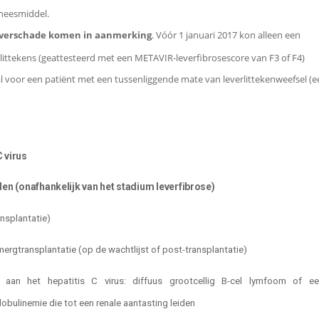
eneesmiddel.
leverschade komen in aanmerking
. Vóór 1 januari 2017 kon alleen een
littekens (geattesteerd met een METAVIR-leverfibrosescore van F3 of F4)
val voor een patiënt met een tussenliggende mate van leverlittekenweefsel (
 virus
den (onafhankelijk van het stadium leverfibrose)
ansplantatie)
rgtransplantatie (op de wachtlijst of post-transplantatie)
en aan het hepatitis C virus: diffuus grootcellig B-cel lymfoom of ee
ulinemie die tot een renale aantasting leiden