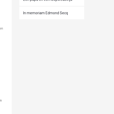
In memoriam Edmond Secq
een
n