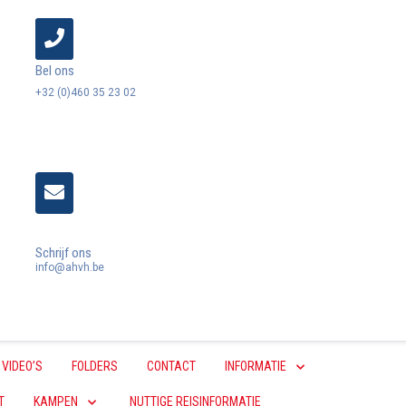
Bel ons
+32 (0)460 35 23 02
Schrijf ons
info@ahvh.be
VIDEO’S
FOLDERS
CONTACT
INFORMATIE
T
KAMPEN
NUTTIGE REISINFORMATIE