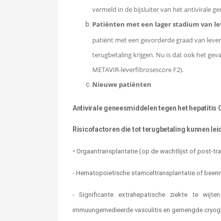
vermeld in de bijsluiter van het antivirale g
Patiënten met een lager stadium van 
patiënt met een gevorderde graad van lever
terugbetaling krijgen. Nu is dat ook het ge
METAVIR-leverfibrosescore F2).
Nieuwe patiënten
Antivirale geneesmiddelen tegen het hepatitis C
Risicofactoren die tot terugbetaling kunnen lei
-
Orgaantransplantatie (op de wachtlijst of post-tr
-
Hematopoietische stamceltransplantatie of beenme
-
Significante extrahepatische ziekte te wijt
immuungemedieerde vasculitis en gemengde cryoglob