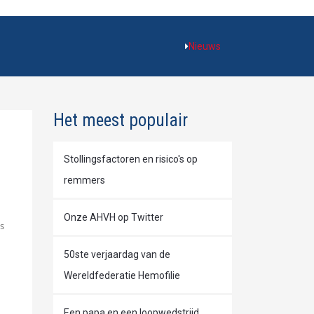
Nieuws
Het meest populair
Stollingsfactoren en risico's op
remmers
Onze AHVH op Twitter
s
50ste verjaardag van de
Wereldfederatie Hemofilie
Een papa en een loopwedstrijd