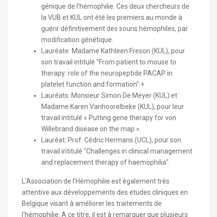
génique de l'hémophilie. Ces deux chercheurs de
la VUB et KUL ont été les premiers au monde à
guérir définitivement des souris hémophiles, par
modification génétique.
Lauréate: Madame Kathleen Freson (KUL), pour
son travail intitulé "From patient to mouse to
therapy: role of the neuropeptide PACAP in
platelet function and formation".+
Lauréats: Monsieur Simon De Meyer (KUL) et
Madame Karen Vanhoorelbeke (KUL), pour leur
travail intitulé « Putting gene therapy for von
Willebrand disease on the map ».
Lauréat: Prof. Cédric Hermans (UCL), pour son
travail intitulé "Challenges in clinical management
and replacement therapy of haemophilia".
L'Association de l'Hémophilie est également très
attentive aux développements des études cliniques en
Belgique visant à améliorer les traitements de
l'hémophilie. A ce titre, il est à remarquer que plusieurs