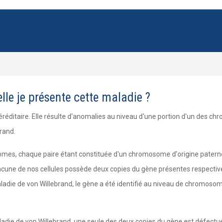
elle je présente cette maladie ?
réditaire. Elle résulte d'anomalies au niveau d'une portion d'un des c
rand.
es, chaque paire étant constituée d'un chromosome d'origine paternell
acune de nos cellules possède deux copies du gène présentes respecti
adie de von Willebrand, le gène a été identifié au niveau de chromosom
adie de von Willebrand, une seule des deux copies du gène est défectueu