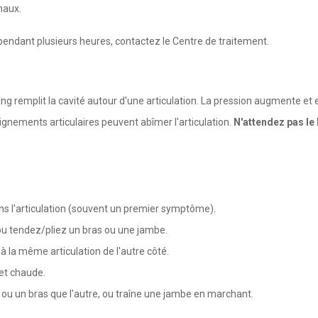
naux.
 pendant plusieurs heures, contactez le Centre de traitement.
ang remplit la cavité autour d'une articulation. La pression augmente e
aignements articulaires peuvent abîmer l'articulation.
N'attendez pas le
ns l'articulation (souvent un premier symptôme).
u tendez/pliez un bras ou une jambe.
 à la même articulation de l'autre côté.
 et chaude.
be ou un bras que l'autre, ou traîne une jambe en marchant.