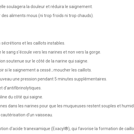
elle soulagera la douleur et réduira le saignement.
 des aliments mous (ni trop froids ni trop chauds).
écrétions et les caillots instables.
 le sang s'écoule vers les narines et non vers la gorge.
on soutenue sur le côté de la narine qui saigne.
r si le saignement a cessé ; moucher les caillots.
nouveau une pression pendant 5 minutes supplémentaires.
 d'antifibrinolytiques.
line du côté qui saigne.
amines dans les narines pour que les muqueuses restent souples et humid
cautérisation d'un vaisseau.
on d'acide tranexamique (Exacyl®), qui favorise la formation de caillo