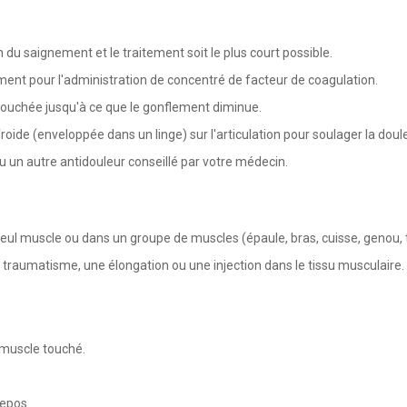
n du saignement et le traitement soit le plus court possible.
ment pour l'administration de concentré de facteur de coagulation.
e touchée jusqu'à ce que le gonflement diminue.
ide (enveloppée dans un linge) sur l'articulation pour soulager la doule
un autre antidouleur conseillé par votre médecin.
l muscle ou dans un groupe de muscles (épaule, bras, cuisse, genou, ten
traumatisme, une élongation ou une injection dans le tissu musculaire.
u muscle touché.
repos.