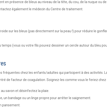
t en présence de bleus au niveau de la tête, du cou, de la nuque ou de l
ontactez également le médecin du Centre de traitement.
ide sur les bleus (pas directement sur la peau !) pour réduire le gonfleme
 du temps (vous ou votre fils pouvez dessiner un cercle autour du bleu pour
res
ès fréquentes chez les enfants/adultes qui participent à des activités. 
centré de facteur de coagulation. Soignez-les comme vous le feriez chez n
t au savon et désinfectez la plaie.
, un bandage ou un linge propre pour arrêter le saignement.
un pansement.