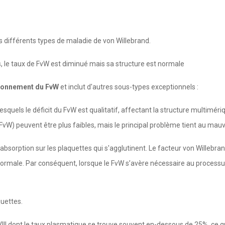
es différents types de maladie de von Willebrand.
 le taux de FvW est diminué mais sa structure est normale
tionnement du FvW
et inclut d'autres sous-types exceptionnels :
lesquels le déficit du FvW est qualitatif, affectant la structure multimér
(FvW) peuvent être plus faibles, mais le principal problème tient au ma
absorption sur les plaquettes qui s'agglutinent. Le facteur von Willebra
rmale. Par conséquent, lorsque le FvW s’avère nécessaire au processus 
quettes.
FVIII dont le taux plasmatique se trouve souvent en-dessous de 25%, ce