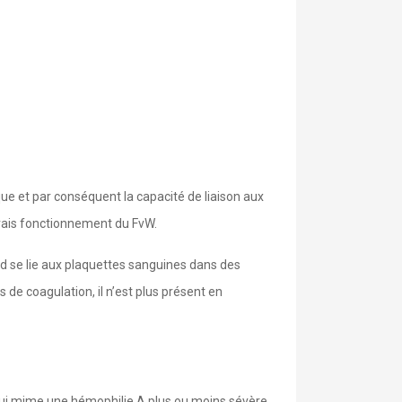
ique et par conséquent la capacité de liaison aux
uvais fonctionnement du FvW.
nd se lie aux plaquettes sanguines dans des
de coagulation, il n’est plus présent en
 qui mime une hémophilie A plus ou moins sévère.