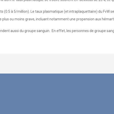
s (0.5 à 5/million). Le taux plasmatique (et intraplaquettaire) du FvW 
ie plus ou moins grave, incluant notamment une propension aux hémar
endent aussi du groupe sanguin. En effet, les personnes de groupe sang