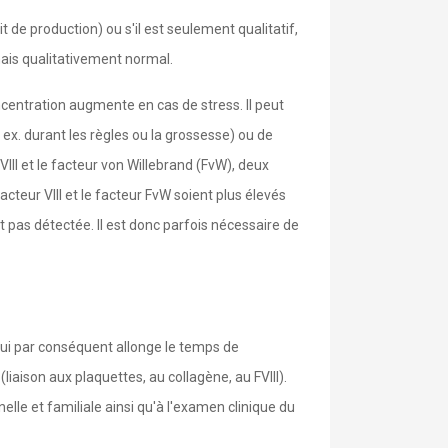
 de production) ou s'il est seulement qualitatif,
mais qualitativement normal.
oncentration augmente en cas de stress. Il peut
 ex. durant les règles ou la grossesse) ou de
VIII et le facteur von Willebrand (FvW), deux
cteur VIII et le facteur FvW soient plus élevés
t pas détectée. Il est donc parfois nécessaire de
 qui par conséquent allonge le temps de
aison aux plaquettes, au collagène, au FVIII).
lle et familiale ainsi qu'à l'examen clinique du