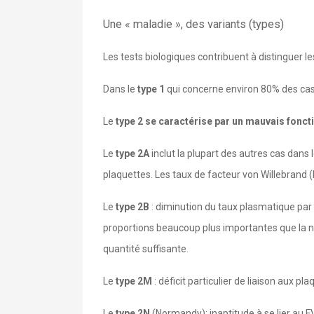
Une « maladie », des variants (types)
Les tests biologiques contribuent à distinguer l
Dans le
type 1
qui concerne environ 80% des cas,
Le
type 2 se caractérise par un mauvais fonc
Le
type 2A
inclut la plupart des autres cas dans 
plaquettes. Les taux de facteur von Willebrand 
Le
type 2B
: diminution du taux plasmatique par 
proportions beaucoup plus importantes que la no
quantité suffisante.
Le
type 2M
: déficit particulier de liaison aux pla
Le
type 2N
(Normandy): inaptitude à se lier au 