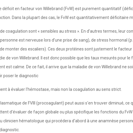
déficit en facteur von Willebrand (FvW) est purement quantitatif (déficit
ction. Dans la plupart des cas, le FvW est quantitativement déficitaire 
s de coagulation sont « sensibles au stress ». En d’autres termes, leur c
e personne est nerveuse lors d’une prise de sang), de stress hormonal (p.
it de monter des escaliers). Ces deux protéines sont justement le facteur 
e de von Willebrand. Il est donc possible que les taux mesurés pour le fa
 est calme. De ce fait, il arrive que la maladie de von Willebrand ne soi
r poser le diagnostic
ent à évaluer l'hémostase, mais non la coagulation au sens strict.
x plasmatique de FVIII (procoagulant) peut aussi s'en trouver diminué, ce
t d'évaluer de façon globale ou plus spécifique les fonctions du FvW (li
 du clinicien hématologue qui procédera d'abord à une anamnèse personne
diagnostic.