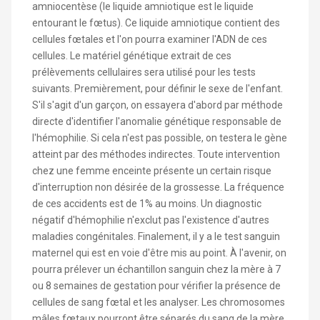
amniocentèse (le liquide amniotique est le liquide
entourant le fœtus). Ce liquide amniotique contient des
cellules fœtales et l'on pourra examiner l'ADN de ces
cellules. Le matériel génétique extrait de ces
prélèvements cellulaires sera utilisé pour les tests
suivants. Premièrement, pour définir le sexe de l'enfant.
S'il s'agit d'un garçon, on essayera d'abord par méthode
directe d'identifier l'anomalie génétique responsable de
l'hémophilie. Si cela n'est pas possible, on testera le gène
atteint par des méthodes indirectes. Toute intervention
chez une femme enceinte présente un certain risque
d'interruption non désirée de la grossesse. La fréquence
de ces accidents est de 1% au moins. Un diagnostic
négatif d'hémophilie n'exclut pas l'existence d'autres
maladies congénitales. Finalement, il y a le test sanguin
maternel qui est en voie d'être mis au point. À l'avenir, on
pourra prélever un échantillon sanguin chez la mère à 7
ou 8 semaines de gestation pour vérifier la présence de
cellules de sang fœtal et les analyser. Les chromosomes
mâles fœtaux pourront être séparés du sang de la mère