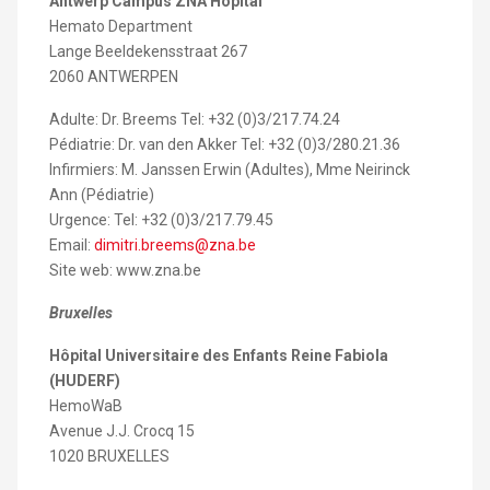
Antwerp Campus ZNA Hopital
Hemato Department
Lange Beeldekensstraat 267
2060 ANTWERPEN
Adulte: Dr. Breems Tel: +32 (0)3/217.74.24
Pédiatrie: Dr. van den Akker Tel: +32 (0)3/280.21.36
Infirmiers: M. Janssen Erwin (Adultes), Mme Neirinck
Ann (Pédiatrie)
Urgence: Tel: +32 (0)3/217.79.45
Email:
dimitri.breems@zna.be
Site web: www.zna.be
Bruxelles
Hôpital Universitaire des Enfants Reine Fabiola
(HUDERF)
HemoWaB
Avenue J.J. Crocq 15
1020 BRUXELLES