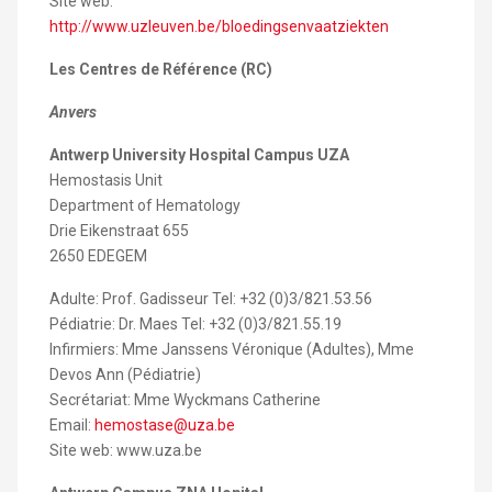
Site web:
http://www.uzleuven.be/bloedingsenvaatziekten
Les Centres de Référence (RC)
Anvers
Antwerp University Hospital Campus UZA
Hemostasis Unit
Department of Hematology
Drie Eikenstraat 655
2650 EDEGEM
Adulte: Prof. Gadisseur Tel: +32 (0)3/821.53.56
Pédiatrie: Dr. Maes Tel: +32 (0)3/821.55.19
Infirmiers: Mme Janssens Véronique (Adultes), Mme
Devos Ann (Pédiatrie)
Secrétariat: Mme Wyckmans Catherine
Email:
hemostase@uza.be
Site web: www.uza.be