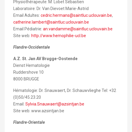
Physiothérapeute: M. Lobet Sébastien
Laboratoire: Dr. Van Dievoet Marie-Astrid
Email Adultes:
cedric.hermans@saintluc.uclouvain.be
,
catherine.lambert@saintluc.uclouvain.be
Email Pédiatrie:
an.vandamme@saintluc.uclouvain.be
Site web:
http://www.hemophilie-ucl.be
Flandre-Occidentale
A.Z. St. Jan AV Brugge-Oostende
Dienst Hematologie
Ruddershove 10
8000 BRUGGE
Hématologie: Dr. Snauwaert, Dr. Schauwvlieghe Tel: +32
(0)50/45.23.20
Email:
Sylvia.Snauwaert@azsintjan.be
Site web: www.azsintjan.be
Flandre-Orientale