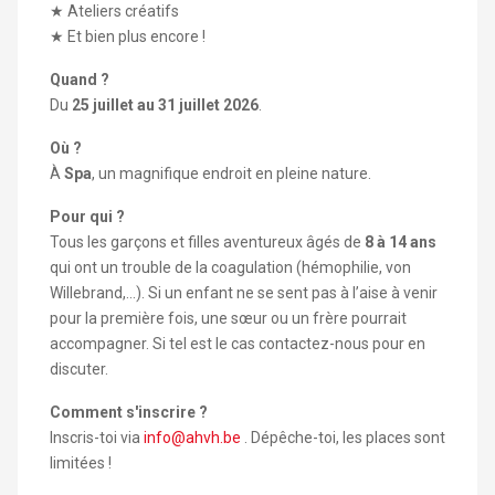
★ Ateliers créatifs
★ Et bien plus encore !
Quand ?
Du
2
5 juillet au 31 juillet 2026
.
Où ?
À
Spa
, un magnifique endroit en pleine nature.
Pour qui ?
Tous les garçons et filles aventureux âgés de
8 à 14 ans
qui ont un trouble de la coagulation (hémophilie, von
Willebrand,…). Si un enfant ne se sent pas à l’aise à venir
pour la première fois, une sœur ou un frère pourrait
accompagner. Si tel est le cas contactez-nous pour en
discuter.
Comment s'inscrire ?
Inscris-toi via
info@ahvh.be
. Dépêche-toi, les places sont
limitées !