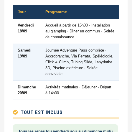
Jour
Programme
Vendredi
Accueil à partir de 15h00 · Installation
18/09
au glamping · Dîner en commun · Soirée
de connaissance
Samedi
Journée Adventure Pass complète ·
19/09
Accrobranche, Via Ferrata, Spéléologie,
Click & Climb, Tubing Slide, Labyrinthe
3D, Piscine extérieure · Soirée
conviviale
Dimanche
Activités matinales · Déjeuner · Départ
20/09
à 14h00
TOUT EST INCLUS
Tous les repas (du vendredi soir au dimanche midi)