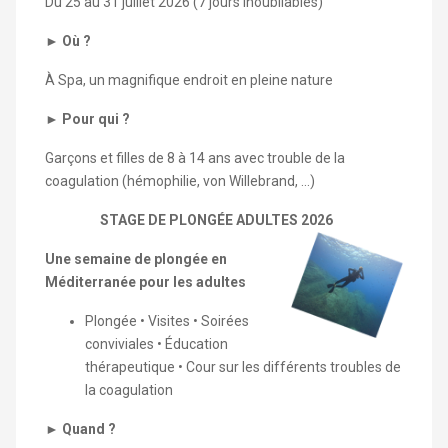
Du 25 au 31 juillet 2026 (7 jours inoubliables)
►
O
ù
?
À Spa, un magnifique endroit en pleine nature
►
Pour qui ?
Garçons et filles de 8 à 14 ans avec trouble de la
coagulation (hémophilie, von Willebrand, ...)
STAGE DE PLONGÉE ADULTES 2026
Une semaine de plongée en
Méditerranée pour les adultes
Plongée • Visites • Soirées
conviviales • Éducation
thérapeutique • Cour sur les différents troubles de
la coagulation
►
Quand ?