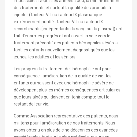
impossibles. Depuis les années 2000, la miniaturisation
des traitements et surtout la qualité des produits à
injecter (facteur VIII ou facteur IX plasmatique
extrêmement purifié ; facteur VIII ou facteur IX
recombinants [indépendants du sang ou du plasma]) ont
fait d'énormes progrès et ont ouvert la voie vers le
traitement préventif des patients hémophiles sévères,
tant les enfants nouvellement diagnostiqués que les
jeunes, les adultes et les séniors.
Les progrès du traitement de l'hémophilie ont pour
conséquence l'amélioration de la qualité de vie : les
enfants qui naissent avec une hémophilie sévère ne
développent plus les mêmes conséquences articulaires
que leurs aînés qui doivent en tenir compte tout le
restant de leur vie.
Comme Association représentative des patients, nous
militons pour l'amélioration de nos traitements. Nous
avons obtenu en plus de cinq décennies des avancées
considérables tant sur le plan médical que sur son