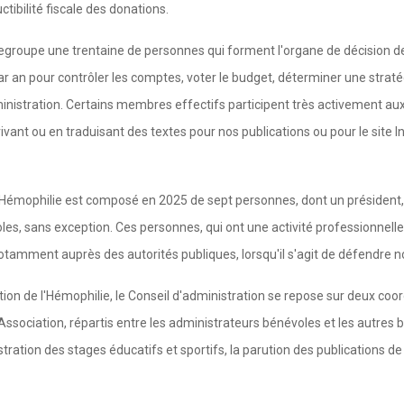
tibilité fiscale des donations.
roupe une trentaine de personnes qui forment l'organe de décision de
ar an pour contrôler les comptes, voter le budget, déterminer une stratég
nistration. Certains membres effectifs participent très activement aux a
ivant ou en traduisant des textes pour nos publications ou pour le site 
l'Hémophilie est composé en 2025 de sept personnes, dont un président, u
s, sans exception. Ces personnes, qui ont une activité professionnelle
notamment auprès des autorités publiques, lorsqu'il s'agit de défendre 
tion de l'Hémophilie, le Conseil d'administration se repose sur deux coo
Association, répartis entre les administrateurs bénévoles et les autres b
stration des stages éducatifs et sportifs, la parution des publications de