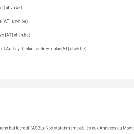
[AT] ahvh.be)
e [AT] ahvh.be)
ye [AT] ahvh.be)
e) et Audrey Renkin (audrey.renkin[AT] ahvh.be)
 sans but lucratif (ASBL). Nos statuts sont publiés aux Annexes du Mon