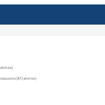
 ahvh.be)
colasuonno [AT] ahvh.be)