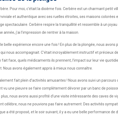
re. Pour moi, c'était la dixième fois. Cerbère est un charmant petit villa
iviale et authentique avec ses ruelles étroites, ses maisons colorées et 
e spectaculaire. Cerbère respire la tranquillité et ressemble à un joyau
 année, j’ai l’impression de rentrer à la maison.
le belle expérience encore une fois ! En plus de la plongée, nous avons
e qui nous accompagnait. C’était incroyablement instructif et précieux de
ait face, quels médicaments ils prennent, l’impact sur leur vie quotidi
nt. Nous avons également appris à mieux nous connaître.
lement fait plein d’activités amusantes ! Nous avons suivi un parcours d
s ont vu une pieuvre se faire complètement dévorer par un banc de poiss
 plus, nous avons aussi profité d’une visite intéressante des caves de v
ent célèbre, nous ne pouvions pas faire autrement. Des activités sympa
ique a été proposé, et le soir suivant, il y a eu une belle performance de