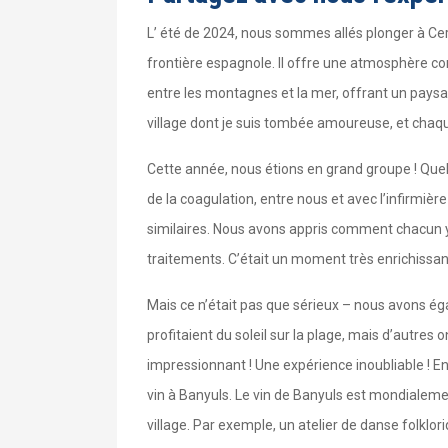
L’ été de 2024, nous sommes allés plonger à Cerbè
frontière espagnole. Il offre une atmosphère conv
entre les montagnes et la mer, offrant un paysag
village dont je suis tombée amoureuse, et chaque
Cette année, nous étions en grand groupe ! Quel
de la coagulation, entre nous et avec l’infirmièr
similaires. Nous avons appris comment chacun y f
traitements. C’était un moment très enrichissa
Mais ce n’était pas que sérieux – nous avons éga
profitaient du soleil sur la plage, mais d’autre
impressionnant ! Une expérience inoubliable ! En
vin à Banyuls. Le vin de Banyuls est mondialem
village. Par exemple, un atelier de danse folklor