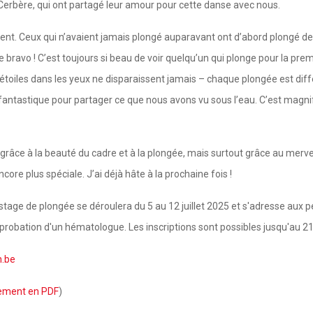
erbère, qui ont partagé leur amour pour cette danse avec nous.
t. Ceux qui n’avaient jamais plongé auparavant ont d’abord plongé deux 
ore bravo ! C’est toujours si beau de voir quelqu’un qui plonge pour la pr
les étoiles dans les yeux ne disparaissent jamais – chaque plongée est di
antastique pour partager ce que nous avons vu sous l’eau. C’est magni
grâce à la beauté du cadre et à la plongée, mais surtout grâce au merv
ncore plus spéciale. J’ai déjà hâte à la prochaine fois !
e stage de plongée se déroulera du 5 au 12 juillet 2025 et s'adresse aux 
approbation d'un hématologue. Les inscriptions sont possibles jusqu'au 21
.be
ement en PDF
)