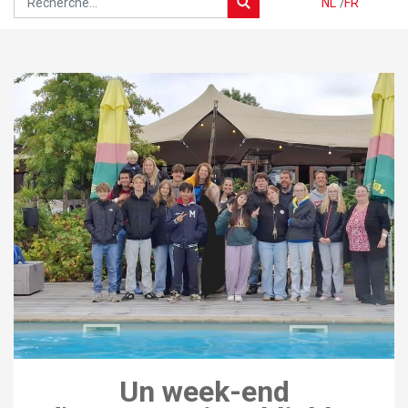
NL
/
FR
Un week-end